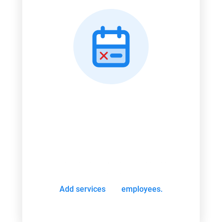
Oops...
It seems like there are no
employees or services created, or
no employees are assigned to the
service, at this moment.
If you are the admin of this page, see
how to
Add services
employees.
and