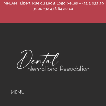
IMPLANT Libert, Rue du Lac 5, 1050 Ixelles – +32 2 633 39
31
ou
+32 478 64 20 40
MENU