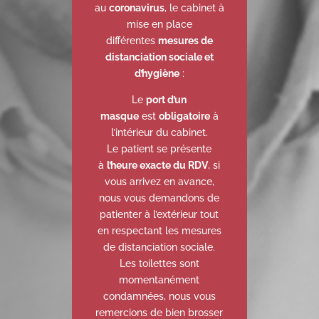
au
coronavirus
, le cabinet à
mise en place
différentes
mesures de
distanciation sociale et
d’hygiène
:
Le
port d’un
masque
est
obligatoire
à
l’intérieur du cabinet.
Le patient se présente
à
l’heure exacte du RDV
, si
vous arrivez en avance,
nous vous demandons de
patienter à l’extérieur tout
en respectant les mesures
de distanciation sociale.
Les toilettes sont
momentanément
condamnées, nous vous
remercions de bien brosser